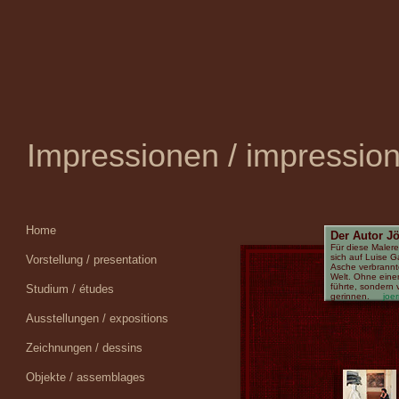
Impressionen / impressio
Home
Der Autor J
Für diese Malere
sich auf Luise G
Vorstellung / presentation
Asche verbrannt
Welt. Ohne eine
führte, sondern
Studium / études
gerinnen.
joe
Ausstellungen / expositions
Zeichnungen / dessins
Objekte / assemblages